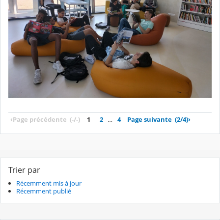
‹
Page précédente
(-/-)
1
2
…
4
Page suivante
(2/4)
›
Trier par
Récemment mis à jour
Récemment publié