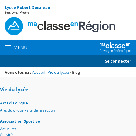
Panneau de gestion des cookies
Lycée Robert Doisneau
Menu de la rubrique
Contenu
Vaulx-en-Velin
MENU
Se connecter
Vous êtes ici :
Accueil
›
Vie du lycée
›
Blog
Vie du lycée
Arts du cirque
Arts du cirque - site de la section
Association Sportive
Actualités
Activités