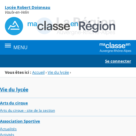
Panneau de gestion des cookies
Lycée Robert Doisneau
Menu de la rubrique
Contenu
Vaulx-en-Velin
MENU
Se connecter
Vous êtes ici :
Accueil
›
Vie du lycée
›
Vie du lycée
Arts du cirque
Arts du cirque - site de la section
Association Sportive
Actualités
Activités