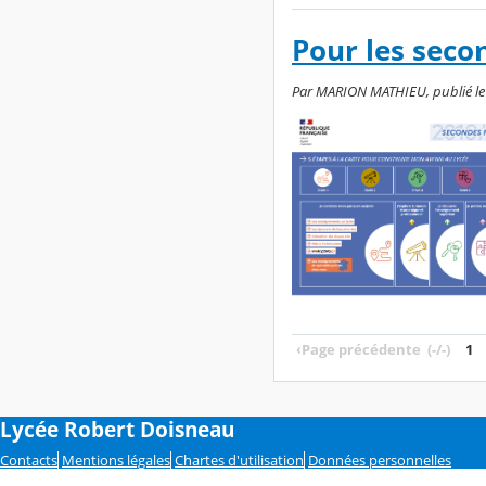
Pour les seco
Par MARION MATHIEU, publié le 
‹
Page précédente
(-/-)
1
Lycée Robert Doisneau
Contacts
Mentions légales
Chartes d'utilisation
Données personnelles