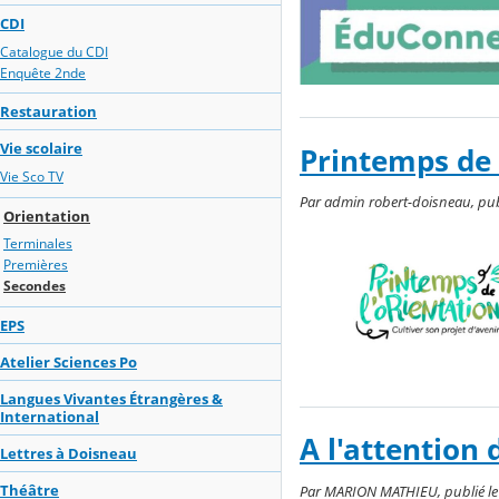
CDI
Catalogue du CDI
Enquête 2nde
Restauration
Vie scolaire
Printemps de 
Vie Sco TV
Par admin robert-doisneau, publ
Orientation
Terminales
Premières
Secondes
EPS
Atelier Sciences Po
Langues Vivantes Étrangères &
International
A l'attention
Lettres à Doisneau
Théâtre
Par MARION MATHIEU, publié le j