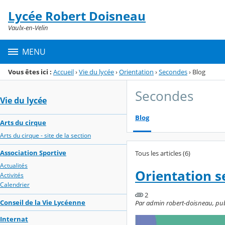
Panneau de gestion des cookies
Lycée Robert Doisneau
Menu de la rubrique
Contenu
Vaulx-en-Velin
MENU
Vous êtes ici :
Accueil
›
Vie du lycée
›
Orientation
›
Secondes
›
Blog
Secondes
Vie du lycée
Blog
Arts du cirque
Arts du cirque - site de la section
Association Sportive
Tous les articles (6)
Actualités
Orientation s
Activités
Calendrier
2
Conseil de la Vie Lycéenne
Par admin robert-doisneau, publi
Internat