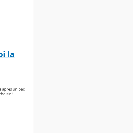
i la
es après un bac
hoisir ?