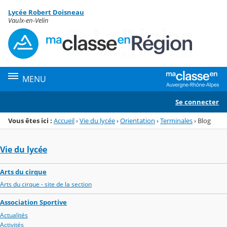
Panneau de gestion des cookies
Lycée Robert Doisneau
Menu de la rubrique
Contenu
Vaulx-en-Velin
MENU
Se connecter
Vous êtes ici :
Accueil
›
Vie du lycée
›
Orientation
›
Terminales
›
Blog
Vie du lycée
Arts du cirque
Arts du cirque - site de la section
Association Sportive
Actualités
Activités