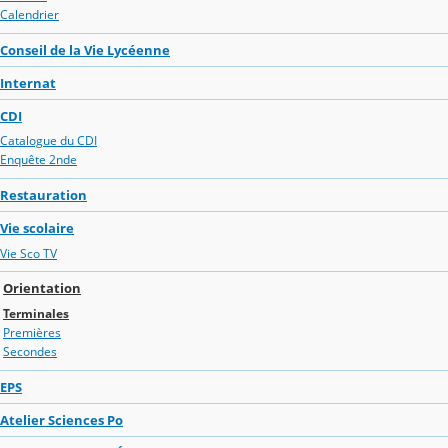
Calendrier
Conseil de la Vie Lycéenne
Internat
CDI
Catalogue du CDI
Enquête 2nde
Restauration
Vie scolaire
Vie Sco TV
Orientation
Terminales
Premières
Secondes
EPS
Atelier Sciences Po