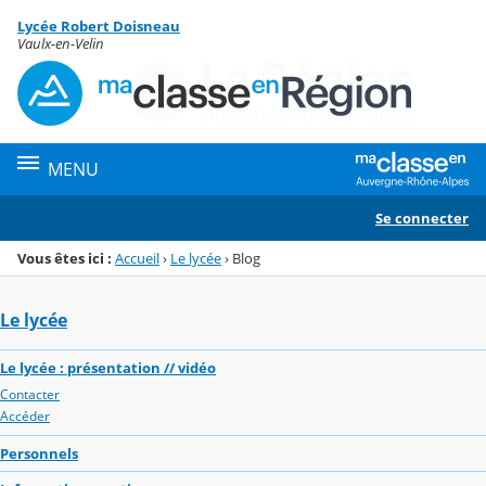
Panneau de gestion des cookies
Lycée Robert Doisneau
Menu de la rubrique
Contenu
Vaulx-en-Velin
MENU
Se connecter
Vous êtes ici :
Accueil
›
Le lycée
›
Blog
Le lycée
Le lycée : présentation // vidéo
Contacter
Accéder
Personnels