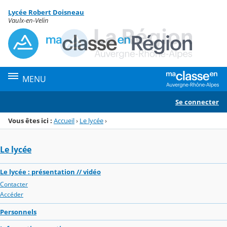
Panneau de gestion des cookies
Lycée Robert Doisneau
Menu de la rubrique
Contenu
Vaulx-en-Velin
MENU
Se connecter
Vous êtes ici :
Accueil
›
Le lycée
›
Le lycée
Le lycée : présentation // vidéo
Contacter
Accéder
Personnels