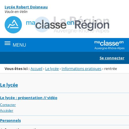
Panneau de gestion des cookies
Lycée Robert Doisneau
Menu de la rubrique
Contenu
Vaulx-en-Velin
MENU
Se connecter
Vous êtes ici :
Accueil
›
Le lycée
›
Informations pratiques
›
rentrée
Le lycée
Le lycée : présentation // vidéo
Contacter
Accéder
Personnels