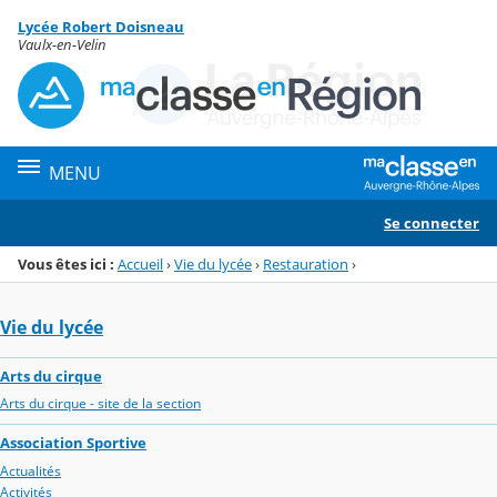
Panneau de gestion des cookies
Lycée Robert Doisneau
Menu de la rubrique
Contenu
Vaulx-en-Velin
MENU
Se connecter
Vous êtes ici :
Accueil
›
Vie du lycée
›
Restauration
›
Vie du lycée
Arts du cirque
Arts du cirque - site de la section
Association Sportive
Actualités
Activités