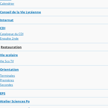
Calendrier
Conseil de la Vie Lycéenne
Internat
CDI
Catalogue du CDI
Enquête 2nde
Restauration
Vie scolaire
Vie Sco TV
Orientation
Terminales
Premières
Secondes
EPS
Atelier Sciences Po