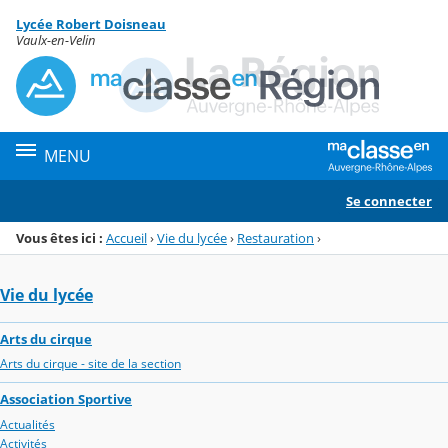
Panneau de gestion des cookies
Lycée Robert Doisneau
Menu de la rubrique
Contenu
Vaulx-en-Velin
MENU
Se connecter
Vous êtes ici :
Accueil
›
Vie du lycée
›
Restauration
›
Vie du lycée
Arts du cirque
Arts du cirque - site de la section
Association Sportive
Actualités
Activités