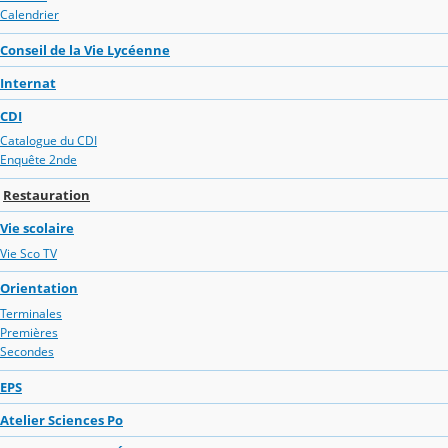
Calendrier
Conseil de la Vie Lycéenne
Internat
CDI
Catalogue du CDI
Enquête 2nde
Restauration
Vie scolaire
Vie Sco TV
Orientation
Terminales
Premières
Secondes
EPS
Atelier Sciences Po