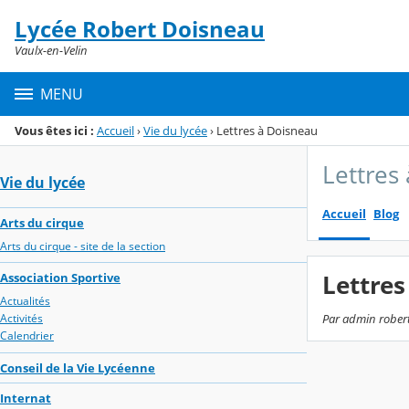
Panneau de gestion des cookies
Lycée Robert Doisneau
Menu de la rubrique
Contenu
Vaulx-en-Velin
MENU
Vous êtes ici :
Accueil
›
Vie du lycée
›
Lettres à Doisneau
Lettres
Vie du lycée
Accueil
Blog
Arts du cirque
Arts du cirque - site de la section
Lettres
Association Sportive
Actualités
Activités
Par admin robert
Calendrier
Conseil de la Vie Lycéenne
Internat