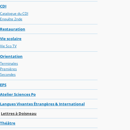
CDI
Catalogue du CDI
Enquête 2nde
Restauration
Vie scolaire
Vie Sco TV
Orientation
Terminales
Premières
Secondes
EPS
Atelier Sciences Po
Langues Vivantes Étrangères & International
Lettres à Doisneau
Théâtre