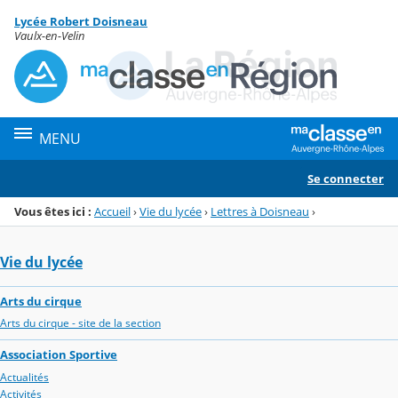
Panneau de gestion des cookies
Lycée Robert Doisneau
Menu de la rubrique
Contenu
Vaulx-en-Velin
MENU
Se connecter
Vous êtes ici :
Accueil
›
Vie du lycée
›
Lettres à Doisneau
›
Vie du lycée
Arts du cirque
Arts du cirque - site de la section
Association Sportive
Actualités
Activités