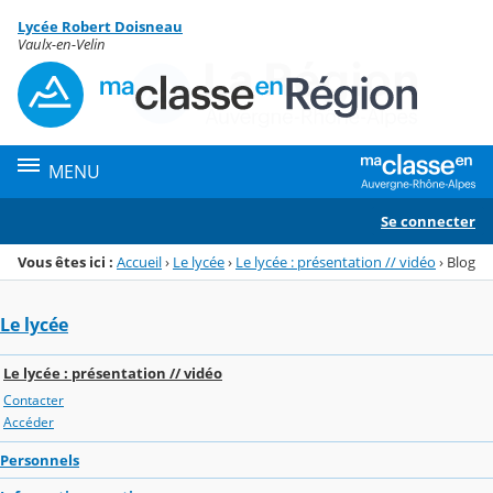
Panneau de gestion des cookies
Lycée Robert Doisneau
Menu de la rubrique
Contenu
Vaulx-en-Velin
MENU
Se connecter
Vous êtes ici :
Accueil
›
Le lycée
›
Le lycée : présentation // vidéo
›
Blog
Le lycée
Le lycée : présentation // vidéo
Contacter
Accéder
Personnels