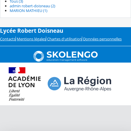
Tous (3)
admin robert-doisneau (2)
MARION MATHIEU (1)
Lycée Robert Doisneau
Contacts
Mentions légales
Chartes d'utilisation
Données personnelles