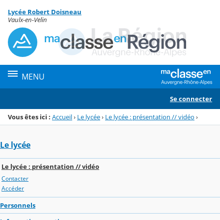
Panneau de gestion des cookies
Lycée Robert Doisneau
Menu de la rubrique
Contenu
Vaulx-en-Velin
MENU
Se connecter
Vous êtes ici :
Accueil
›
Le lycée
›
Le lycée : présentation // vidéo
›
Le lycée
Le lycée : présentation // vidéo
Contacter
Accéder
Personnels