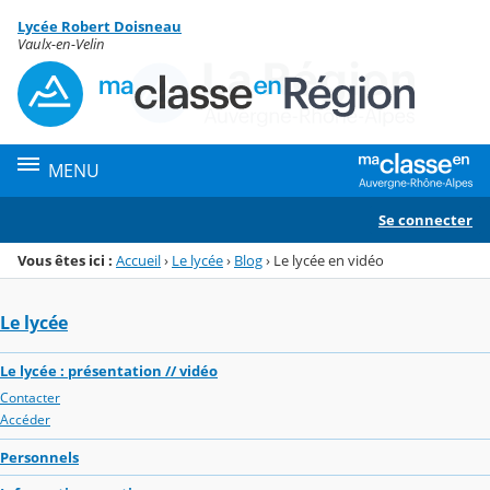
Panneau de gestion des cookies
Lycée Robert Doisneau
Menu de la rubrique
Contenu
Vaulx-en-Velin
MENU
Se connecter
Vous êtes ici :
Accueil
›
Le lycée
›
Blog
›
Le lycée en vidéo
Le lycée
Le lycée : présentation // vidéo
Contacter
Accéder
Personnels