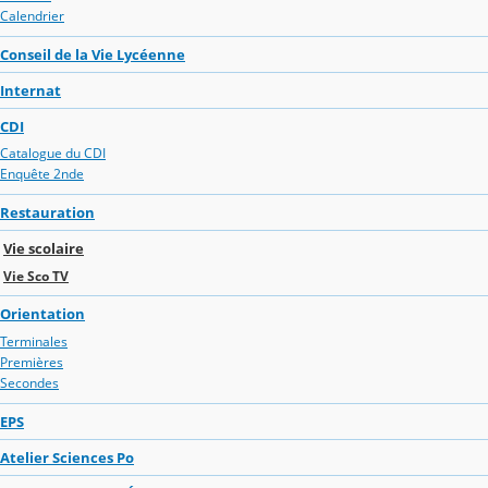
Calendrier
Conseil de la Vie Lycéenne
Internat
CDI
Catalogue du CDI
Enquête 2nde
Restauration
Vie scolaire
Vie Sco TV
Orientation
Terminales
Premières
Secondes
EPS
Atelier Sciences Po