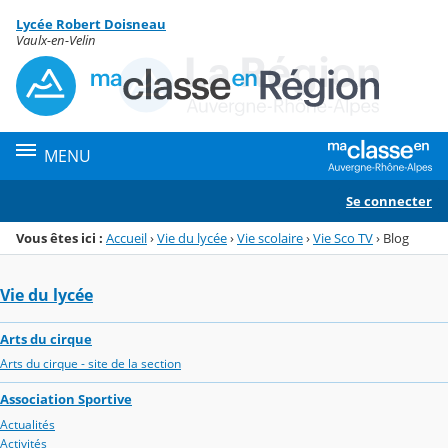
Panneau de gestion des cookies
Lycée Robert Doisneau
Menu de la rubrique
Contenu
Vaulx-en-Velin
MENU
Se connecter
Vous êtes ici :
Accueil
›
Vie du lycée
›
Vie scolaire
›
Vie Sco TV
›
Blog
Vie du lycée
Arts du cirque
Arts du cirque - site de la section
Association Sportive
Actualités
Activités