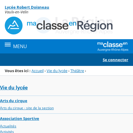
Panneau de gestion des cookies
Lycée Robert Doisneau
Menu de la rubrique
Contenu
Vaulx-en-Velin
MENU
Se connecter
Vous êtes ici :
Accueil
›
Vie du lycée
›
Théâtre
›
Vie du lycée
Arts du cirque
Arts du cirque - site de la section
Association Sportive
Actualités
Activités