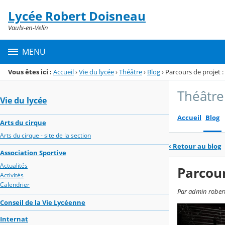
Panneau de gestion des cookies
Lycée Robert Doisneau
Menu de la rubrique
Contenu
Vaulx-en-Velin
MENU
Vous êtes ici :
Accueil
›
Vie du lycée
›
Théâtre
›
Blog
›
Parcours de projet 
Théâtre
Vie du lycée
Accueil
Blog
Arts du cirque
Arts du cirque - site de la section
‹
Retour au blog
Association Sportive
Actualités
Parcour
Activités
Calendrier
Par admin robert
Conseil de la Vie Lycéenne
Internat