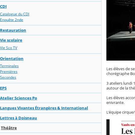
CDI
Catalogue du CDI
Enquête 2nde
Restauration
Vie scolaire
Vie Sco TV
Orientation
Terminales
Les élèves de se
Premières
chorégraphe Bou
Secondes
3 ateliers lundi
autour de la thé
EPS
Les élèves acco
Atelier Sciences Po
enivrante.
Langues Vivantes Étrangères & International
L'équipe cirque/
Lettres à Doisneau
Théâtre