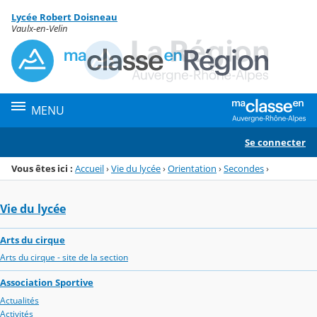
Panneau de gestion des cookies
Lycée Robert Doisneau
Menu de la rubrique
Contenu
Vaulx-en-Velin
MENU
Se connecter
Vous êtes ici :
Accueil
›
Vie du lycée
›
Orientation
›
Secondes
›
Vie du lycée
Arts du cirque
Arts du cirque - site de la section
Association Sportive
Actualités
Activités