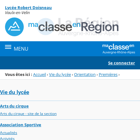
Panneau de gestion des cookies
Lycée Robert Doisneau
Menu de la rubrique
Contenu
Vaulx-en-Velin
MENU
Se connecter
Vous êtes ici :
Accueil
›
Vie du lycée
›
Orientation
›
Premières
›
Vie du lycée
Arts du cirque
Arts du cirque - site de la section
Association Sportive
Actualités
Activités