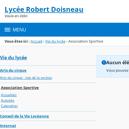
Panneau de gestion des cookies
Lycée Robert Doisneau
Menu de la rubrique
Contenu
Vaulx-en-Velin
MENU
Vous êtes ici :
Accueil
›
Vie du lycée
›
Association Sportive
Vie du lycée
Aucun élém
Arts du cirque
Vous pouvez 
Arts du cirque - site de la section
Association Sportive
Actualités
Activités
Calendrier
Conseil de la Vie Lycéenne
Internat