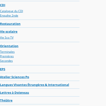
CDI
Catalogue du CDI
Enquête 2nde
Restauration
Vie scolaire
Vie Sco TV
Orientation
Terminales
Premières
Secondes
EPS
Atelier Sciences Po
Langues Vivantes Étrangères & International
Lettres à Doisneau
Théâtre