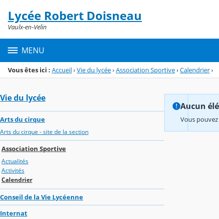
Panneau de gestion des cookies
Lycée Robert Doisneau
Menu de la rubrique
Contenu
Vaulx-en-Velin
MENU
Vous êtes ici :
Accueil
›
Vie du lycée
›
Association Sportive
›
Calendrier
›
Vie du lycée
Aucun élém
Arts du cirque
Vous pouvez 
Arts du cirque - site de la section
Association Sportive
Actualités
Activités
Calendrier
Conseil de la Vie Lycéenne
Internat