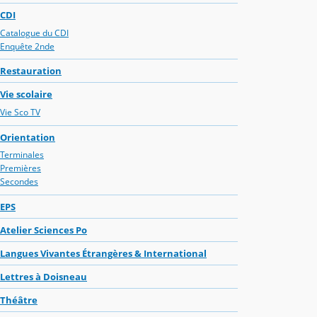
CDI
Catalogue du CDI
Enquête 2nde
Restauration
Vie scolaire
Vie Sco TV
Orientation
Terminales
Premières
Secondes
EPS
Atelier Sciences Po
Langues Vivantes Étrangères & International
Lettres à Doisneau
Théâtre