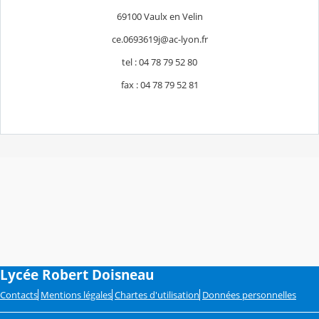
69100 Vaulx en Velin
ce.0693619j@ac-lyon.fr
tel : 04 78 79 52 80
fax : 04 78 79 52 81
Lycée Robert Doisneau
Contacts
Mentions légales
Chartes d'utilisation
Données personnelles