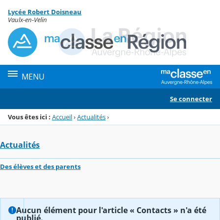
Panneau de gestion des cookies
Lycée Robert Doisneau
Menu de la rubrique
Contenu
Vaulx-en-Velin
MENU
Se connecter
Vous êtes ici :
Accueil
›
Actualités
›
Actualités
Des élèves et des parents
Aucun élément pour l'article « Contacts » n'a été
publié.