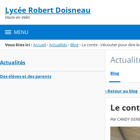
Panneau de gestion des cookies
Lycée Robert Doisneau
Menu de la rubrique
Contenu
Vaulx-en-Velin
MENU
Vous êtes ici :
Accueil
›
Actualités
›
Blog
›
Le conte : s'écouter pour dire l
Actualit
Actualités
Blog
Des élèves et des parents
‹
Retour au blog
Le cont
Par CANDY GENETI