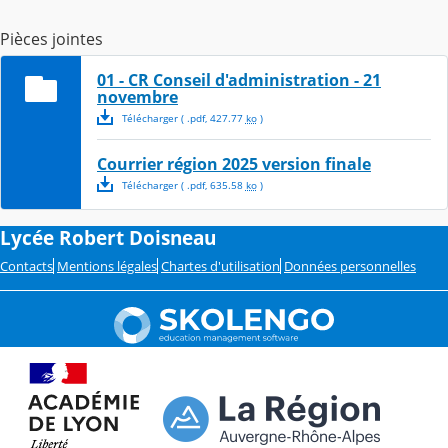
Pièces jointes
01 - CR Conseil d'administration - 21
novembre
Télécharger
( .
pdf
,
427.77
ko
)
Courrier région 2025 version finale
Télécharger
( .
pdf
,
635.58
ko
)
Lycée Robert Doisneau
Contacts
Mentions légales
Chartes d'utilisation
Données personnelles