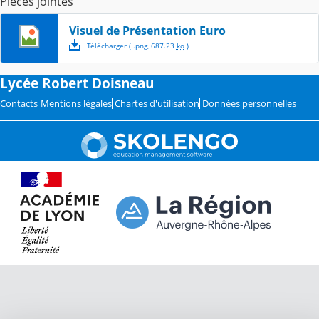
Pièces jointes
Visuel de Présentation Euro
Télécharger
( .
png
,
687.23
ko
)
Lycée Robert Doisneau
Contacts
Mentions légales
Chartes d'utilisation
Données personnelles