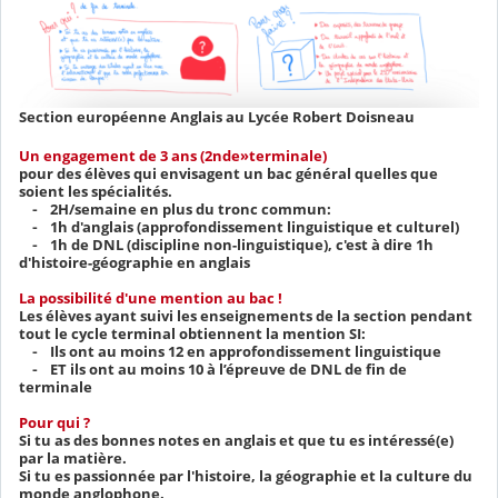
Section européenne Anglais au Lycée Robert Doisneau
Un engagement de 3 ans (2nde»terminale)
pour des élèves qui envisagent un bac général quelles que
soient les spécialités.
⁃ 2H/semaine en plus du tronc commun:
⁃ 1h d'anglais (approfondissement linguistique et culturel)
⁃ 1h de DNL (discipline non-linguistique), c'est à dire 1h
d'histoire-géographie en anglais
La possibilité d'une mention au bac !
Les élèves ayant suivi les enseignements de la section pendant
tout le cycle terminal obtiennent la mention SI:
⁃ Ils ont au moins 12 en approfondissement linguistique
⁃ ET ils ont au moins 10 à l’épreuve de DNL de fin de
terminale
Pour qui ?
Si tu as des bonnes notes en anglais et que tu es intéressé(e)
par la matière.
Si tu es passionnée par l'histoire, la géographie et la culture du
monde anglophone.