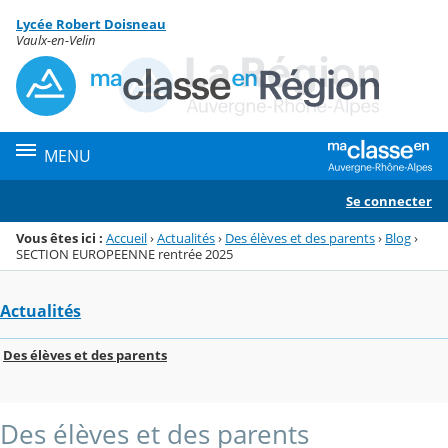
Panneau de gestion des cookies
Lycée Robert Doisneau
Menu de la rubrique
Contenu
Vaulx-en-Velin
MENU
Se connecter
Vous êtes ici :
Accueil
›
Actualités
›
Des élèves et des parents
›
Blog
›
SECTION EUROPEENNE rentrée 2025
Actualités
Des élèves et des parents
Des élèves et des parents