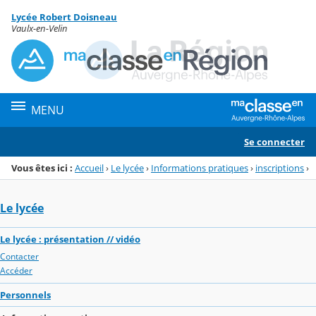
Panneau de gestion des cookies
Lycée Robert Doisneau
Menu de la rubrique
Contenu
Vaulx-en-Velin
MENU
Se connecter
Vous êtes ici :
Accueil
›
Le lycée
›
Informations pratiques
›
inscriptions
›
Le lycée
Le lycée : présentation // vidéo
Contacter
Accéder
Personnels